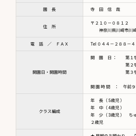
園 長
寺 田 信 哉
〒２１０－０８１２
住 所
神奈川県川崎市川崎区
電 話 ／ ＦＡＸ
Tel ０４４－２８８－
開 園 日 ： 第１学期
第２学期 ９月１日 
開園日・開園時間
第３学期 １月８日 
開 園 時 間 ： 午
年 長（ 5歳児 ） 
年 中（ 4歳児 ） 
クラス編成
年 少（ 3歳児 ） ち
２歳児 たんぽぽ