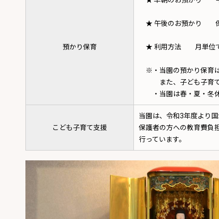
★ 早朝のお預かり 午 前
★ 午後のお預かり 保育終
預かり保育
★ 利用方法 月単位で
※・当園の預かり保育は
また、子ども子育て新制
・当園は春・夏・冬休み
当園は、令和3年度より国
こども子育て支援
保護者の方への教育費負
行っています。