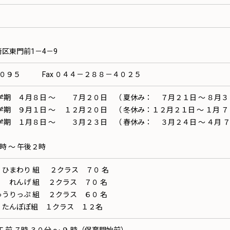
東門前1－4－9
４０９５ Fax ０４４－２８８－４０２５
 ４月８日 ～ ７月２０日 （ 夏休み： ７月２１日 ～ ８月３
～ １２月２０日 （ 冬休み：１２月２１日 ～ １月 ７ 
～ ３月２３日 （ 春休み： ３月２４日 ～ ４月 ７ 
前９時 ～ 午後２時
ひまわり 組 ２クラス ７０ 名
れんげ 組 ２クラス ７０ 名
ゅうりっぷ 組 ２クラス ６０ 名
組 １クラス １２名