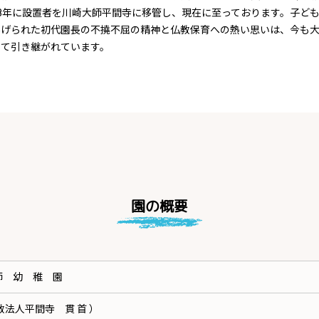
8年に設置者を川崎大師平間寺に移管し、現在に至っております。子ど
捧げられた初代園長の不撓不屈の精神と仏教保育への熱い思いは、今も
して引き継がれています。
園の概要
 幼 稚 園
法人平間寺 貫 首 ）