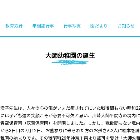
教育方針
年間諸行事
行事写真
園だより
お知らせ
大師幼稚園の誕生
澄子先生は、人々の心の傷がいまだ癒されずにいた戦後間もない昭和22
興には子ども達の笑顔こそが必要不可欠と思い、川崎大師平間寺の境内に
の青空保育園（双葉保育園）を開園しました。しかし、戦後間もない境
から3日目の7月12日、お墓参りに来られた方のお孫さん2人に絵本を
稚園の始まりです。その後昭和26年神奈川県より認可を受け「大師幼