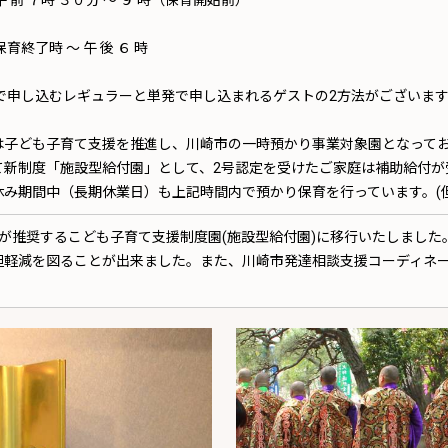
 ７時 ３０分 ～ ９ 時（保育開始前）
了時 ～ 午 後 ６ 時
申し込むレギュラーと単発で申し込まれるゲストの2方法がございます
子ども子育て支援を推進し、川崎市の一時預かり事業対象園となって
度「施設型給付園」として、2号認定を受けたご家庭は補助給付が
期間中（長期休業日）も上記時間内で預かり保育を行っています。(
が推奨するこども子育て支援制度園(施設型給付園)に移行いたしまし
担軽減を図ることが出来ました。また、川崎市発達相談支援コーディネ