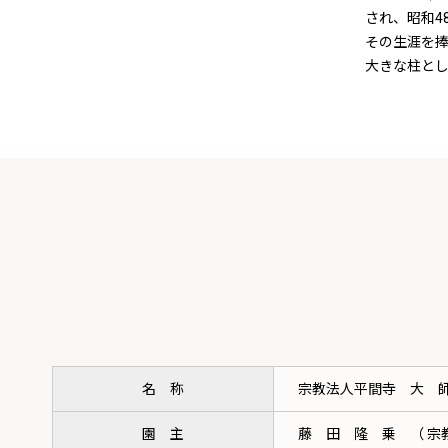
され、昭和4
その生涯を
大きな柱と
名 称
宗教法人平間寺 大 師
園 主
藤 田 隆 乗 （ 宗教